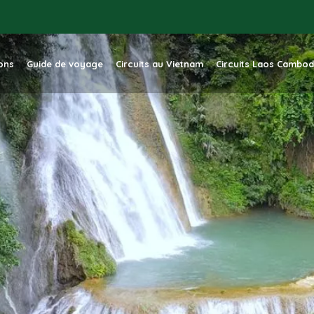
ions
Guide de voyage
Circuits au Vietnam
Circuits Laos Cambo