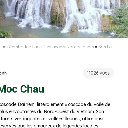
etnam Cambodge Laos Thaïlande
»
Nord Vietnam
»
Son La
11026 vues
anh
 Moc Chau
ascade Dai Yem, littéralement « cascade du voile de
les plus envoûtantes du Nord-Ouest du Vietnam. Son
orêts verdoyantes et vallées fleuries, attire aussi
éservés que les amoureux de légendes locales.