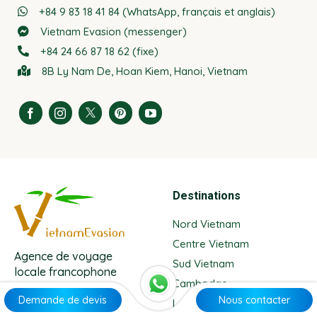
+84 9 83 18 41 84 (WhatsApp, français et anglais)
Vietnam Evasion (messenger)
+84 24 66 87 18 62 (fixe)
8B Ly Nam De, Hoan Kiem, Hanoi, Vietnam
Destinations
Nord Vietnam
Centre Vietnam
Agence de voyage
Sud Vietnam
locale francophone
Cambodge
Demande de devis
Nous contacter
Devis sur mesure
Laos