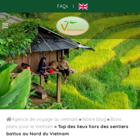
Skip
FAQs
|
to
content
Agence de voyage au vietnam
»
Notre blog
»
Bons
plans pour le Vietnam
»
Top des lieux hors des sentiers
battus au Nord du Vietnam