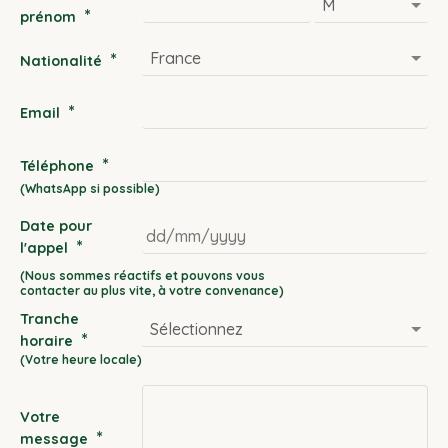
*
prénom
*
Nationalité
*
Email
*
Téléphone
Date pour
*
l'appel
DD
slash
Tranche
MM
*
horaire
slash
YYYY
Votre
*
message