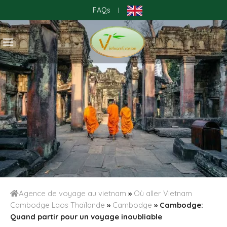
Skip
FAQs
|
to
content
Agence de voyage au vietnam
»
Où aller Vietnam
Cambodge Laos Thaïlande
»
Cambodge
»
Cambodge:
Quand partir pour un voyage inoubliable