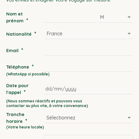
Nom et
*
prénom
*
Nationalité
*
Email
*
Téléphone
Date pour
*
l'appel
DD
slash
Tranche
MM
*
horaire
slash
YYYY