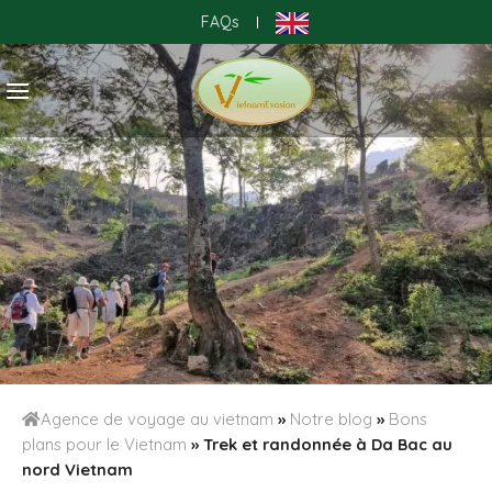
Skip
FAQs
|
to
content
Agence de voyage au vietnam
»
Notre blog
»
Bons
plans pour le Vietnam
»
Trek et randonnée à Da Bac au
nord Vietnam