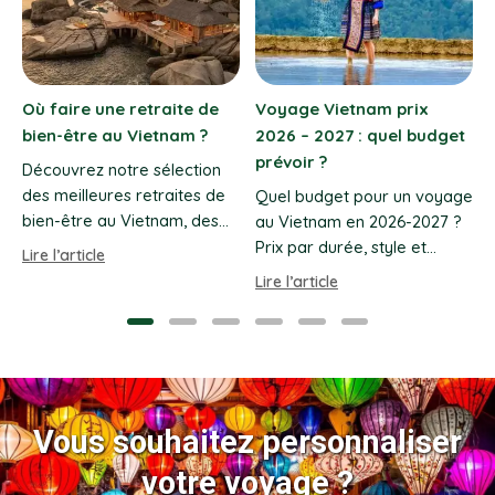
Hanoï à Hué : distance,
Guide des Ecolodges au
durée et meilleurs
Vietnam – Voyage
transports
durable
e
Comment aller de Hanoï à
Découvrez notre sélection
Hué ? Comparez avion, train
d’écolodges au Vietnam.
de nuit ou bus couchette :
Entre rizières, jungles et
L
durée, confort, budget et
Delta du Mékong, vivez un
Lire l’article
Lire l’article
conseils pour choisir le
séjour responsable avec
0
meilleur trajet.
Vietnam Evasion.
Vous souhaitez personnaliser
votre voyage ?