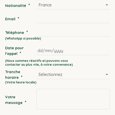
*
Nationalité
*
Email
*
Téléphone
Date pour
*
l'appel
DD
slash
Tranche
MM
*
horaire
slash
YYYY
Votre
*
message