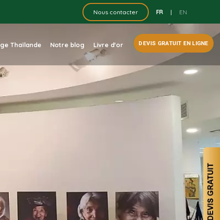
FR
|
EN
Nous contacter
DEVIS GRATUIT EN LIGNE
dge Thaïlande
Notre blog
Livre d'or