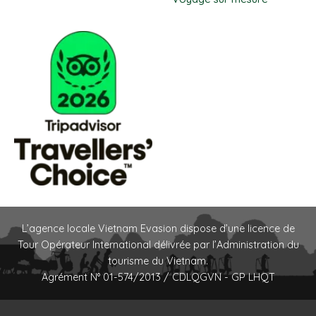
L’agence locale Vietnam Evasion dispose d’une licence de
Tour Opérateur International délivrée par l’Administration du
tourisme du Vietnam.
Agrément N° 01-574/2013 / CDLQGVN - GP LHQT