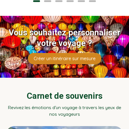
agence locale.
l’hébergement idéal au
.
cœur de la ville.
Vous souhaitez personnaliser
votre voyage ?
Créer un itinéraire sur mesure
Carnet de souvenirs
Revivez les émotions d’un voyage à travers les yeux de
nos voyageurs