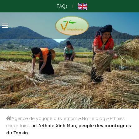
Skip
FAQs
|
to
content
Agence de voyage au vietnam
»
Notre blog
»
Ethnies
minoritaires
»
L’ethnie Xinh Mun, peuple des montagnes
du Tonkin