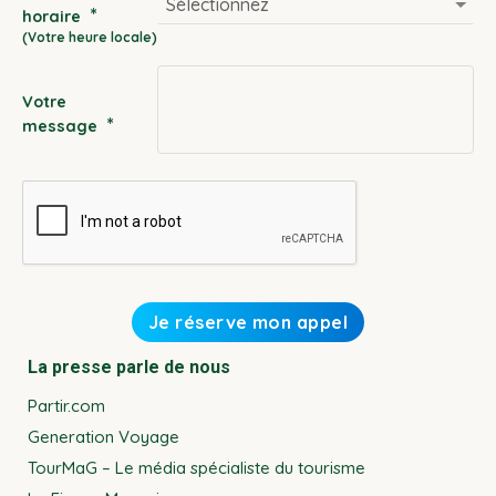
*
horaire
slash
YYYY
Votre
*
message
La presse parle de nous
Partir.com
Generation Voyage
TourMaG – Le média spécialiste du tourisme