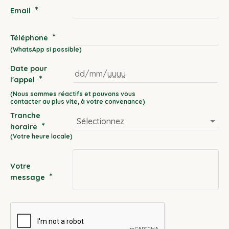
*
Email
*
Téléphone
Date pour
*
l'appel
DD
slash
Tranche
MM
*
horaire
slash
YYYY
Votre
*
message