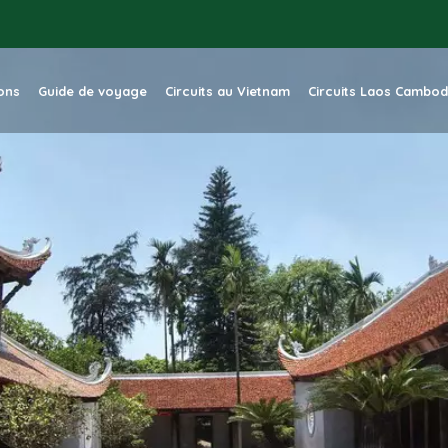
ions
Guide de voyage
Circuits au Vietnam
Circuits Laos Cambo