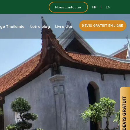
FR
|
EN
Nous contacter
DEVIS GRATUIT EN LIGNE
dge Thaïlande
Notre blog
Livre d'or