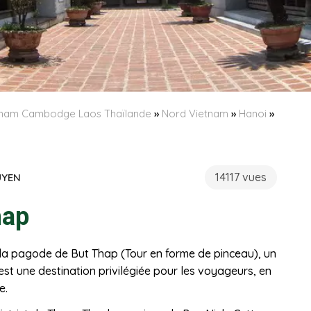
etnam Cambodge Laos Thaïlande
»
Nord Vietnam
»
Hanoi
»
14117 vues
UYEN
hap
 la pagode de But Thap (Tour en forme de pinceau), un
’est une destination privilégiée pour les voyageurs, en
e.