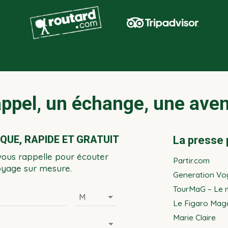
ppel, un échange, une ave
UE, RAPIDE ET GRATUIT
La presse 
vous rappelle pour écouter
Partir.com
voyage sur mesure.
Generation Vo
TourMaG – Le m
Le Figaro Mag
Marie Claire