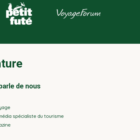
nture
parle de nous
yage
édia spécialiste du tourisme
azine