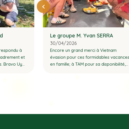
od
Le groupe M. Yvan SERRA
30/04/2026
respondu à
Encore un grand merci à Vietnam
cadrement et
évasion pour ces formidables vacance
tes. Bravo Uyen
en famille; à TAM pour sa disponibilité,
sferts train
sa gentillesse, son écoute et sa
ujours
réactivité; à tous nos guides et
chauffeurs qui ont tous participé à la
réussite de ce voyage.