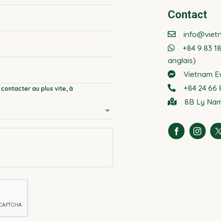
Contact
info@viet
+84 9 83 1
anglais)
Vietnam E
+84 24 66 8
8B Ly Nam