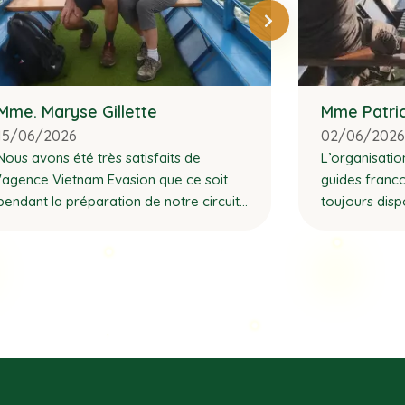
Mme. Maryse Gillette
Mme Patri
15/06/2026
02/06/202
Nous avons été très satisfaits de
L’organisatio
l'agence Vietnam Evasion que ce soit
guides franc
pendant la préparation de notre circuit
toujours disp
avec ajout de visites de notre part
partager leur
extrêmement 
professionnels
du début à l
sentis acco
tout en garda