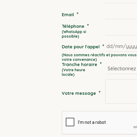
*
Email
*
Téléphone
*
Date pour l'appel
DD
*
Tranche horaire
slash
MM
slash
YYYY
*
Votre message