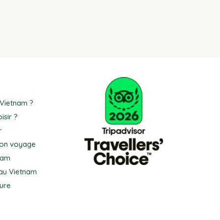
 Vietnam ?
isir ?
r
son voyage
nam
au Vietnam
ure