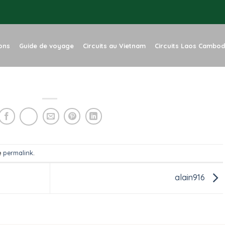
ions
Guide de voyage
Circuits au Vietnam
Circuits Laos Cambo
e
permalink
.
alain916