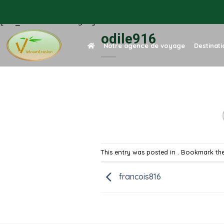
Skip
to
[rev_slider alias="single"]
content
odile916
Notre agence de voyage
Destinat
This entry was posted in . Bookmark th
francois816