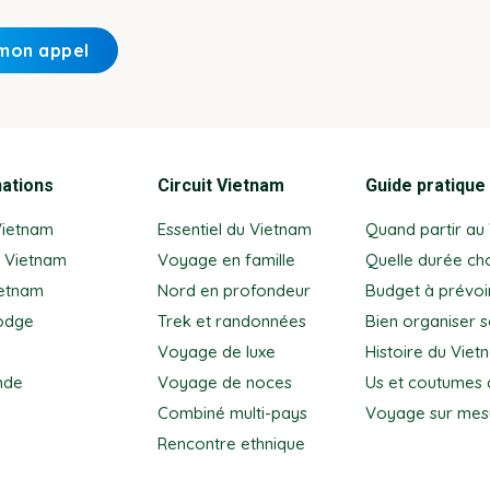
nations
Circuit Vietnam
Guide pratique
Vietnam
Essentiel du Vietnam
Quand partir au
 Vietnam
Voyage en famille
Quelle durée cho
ietnam
Nord en profondeur
Budget à prévoi
odge
Trek et randonnées
Bien organiser 
Voyage de luxe
Histoire du Viet
nde
Voyage de noces
Us et coutumes 
Combiné multi-pays
Voyage sur mes
Rencontre ethnique