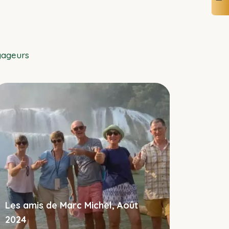
yageurs
Monsieur
2024
Les amis de Marc Michel, Août
Rencontre 
2024
habitants 