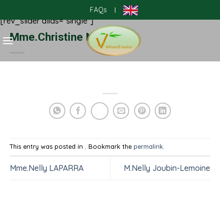
Skip
FAQs
|
to
[rev_slider alias="single"]
content
Mme.Christine Nengres
This entry was posted in . Bookmark the
permalink
.
Mme.Nelly LAPARRA
M.Nelly Joubin-Lemoine