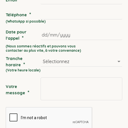
*
Téléphone
Date pour
*
l'appel
DD
slash
Tranche
MM
*
horaire
slash
YYYY
Votre
*
message