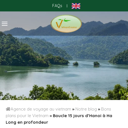
Skip
FAQs
|
to
content
Agence de voyage au vietnam
»
Notre blog
»
Bons
plans pour le Vietnam
»
Boucle 15 jours d’Hanoi à Ha
Long en profondeur