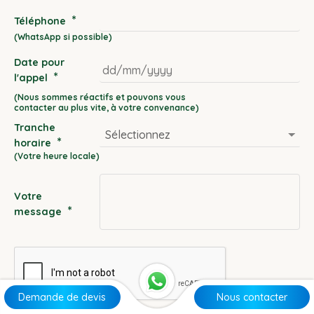
*
Téléphone
Date pour
*
l'appel
DD
slash
Tranche
MM
*
horaire
slash
YYYY
Votre
*
message
Demande de devis
Nous contacter