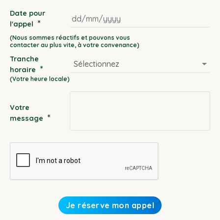
Date pour
*
l'appel
DD
slash
Tranche
MM
*
horaire
slash
YYYY
Votre
*
message