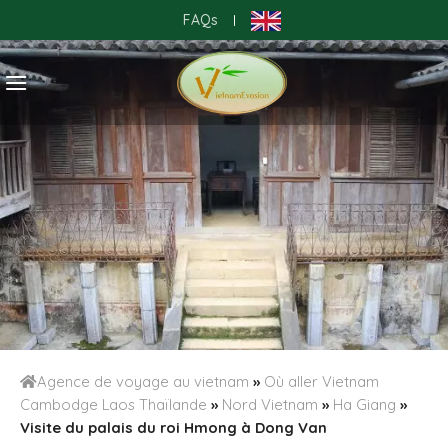
Skip
FAQs
|
to
content
Agence de voyage au vietnam
»
Où aller Vietnam
Cambodge Laos Thaïlande
»
Nord Vietnam
»
Ha Giang
»
Visite du palais du roi Hmong à Dong Van