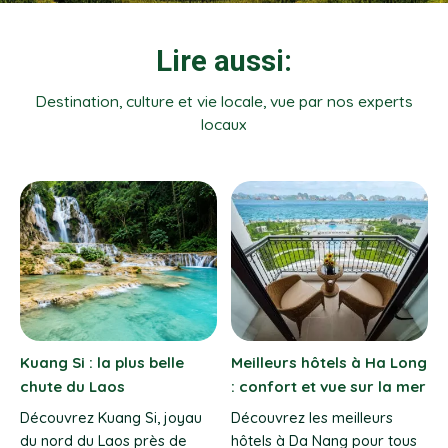
Lire aussi:
Destination, culture et vie locale, vue par nos experts
locaux
g
Météo Phu Quoc : quand
Marchés de Vung Tau
r
partir et meilleure période
avec Vietnam Evasion :
fruits de mer & guide
Quand partir à Phu Quoc ?
voyage
Découvrez la météo mois