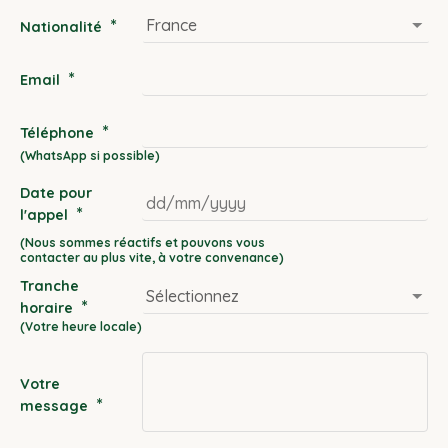
*
Nationalité
*
Email
*
Téléphone
Date pour
*
l'appel
DD
slash
Tranche
MM
*
horaire
slash
YYYY
Votre
*
message