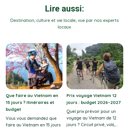
Lire aussi:
Destination, culture et vie locale, vue par nos experts
locaux
 12
Meilleurs plats du Vietnam
Meilleurs hôtels à Saigo
–2027
selon chaque région
confort et ambiance
dynamique
 un
Découvrez les plats
 12
incontournables du Vietnam
Sélection des meilleurs
ls,
par région, de Hanoï à
hôtels à Saigon : hôtels d