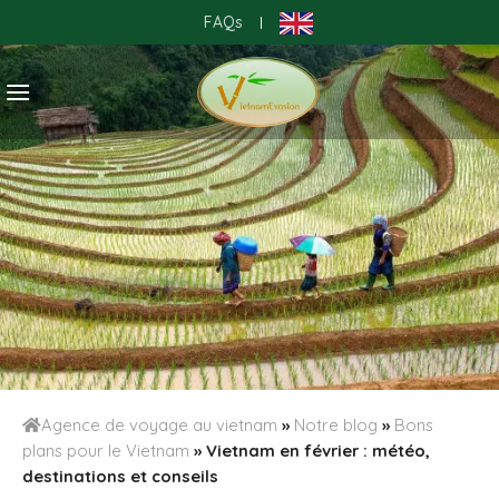
Skip
FAQs
|
to
content
Agence de voyage au vietnam
»
Notre blog
»
Bons
plans pour le Vietnam
»
Vietnam en février : météo,
destinations et conseils