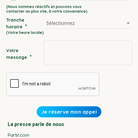
DD
slash
Tranche
MM
*
horaire
slash
YYYY
Votre
*
message
La presse parle de nous
Partir.com