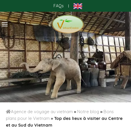
Skip
FAQs
|
to
content
Agence de voyage au vietnam
»
Notre blog
»
Bons
plans pour le Vietnam
»
Top des lieux à visiter au Centre
et au Sud du Vietnam