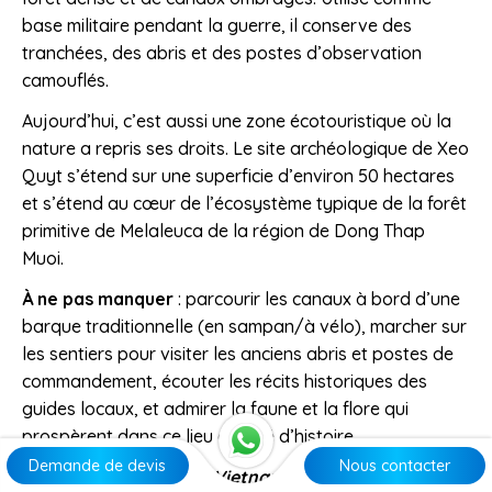
base militaire pendant la guerre, il conserve des
tranchées, des abris et des postes d’observation
camouflés.
Aujourd’hui, c’est aussi une zone écotouristique où la
nature a repris ses droits. Le site archéologique de Xeo
Quyt s’étend sur une superficie d’environ 50 hectares
et s’étend au cœur de l’écosystème typique de la forêt
primitive de Melaleuca de la région de Dong Thap
Muoi.
À ne pas manquer
: parcourir les canaux à bord d’une
barque traditionnelle (en sampan/à vélo), marcher sur
les sentiers pour visiter les anciens abris et postes de
commandement, écouter les récits historiques des
guides locaux, et admirer la faune et la flore qui
prospèrent dans ce lieu chargé d’histoire.
Demande de devis
Nous contacter
>>> Explorez le Sud du Vietnam ici :