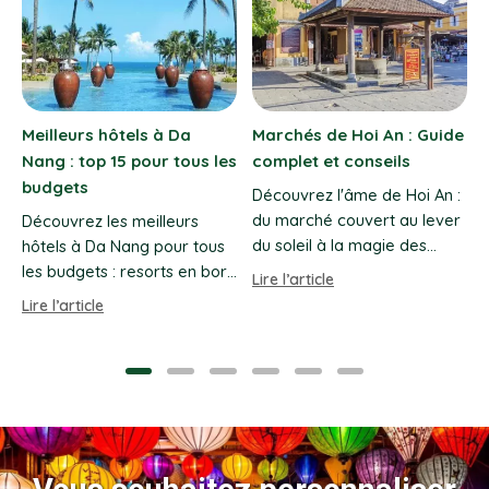
de
Festival des lanternes de
Banh mi à Hoi An : 10
Hoi An : dates et guide
meilleures adresses
 :
Calendrier du festival des
Où manger un excellent
er
lanternes de Hoi An de juillet
banh mi à Hoi An ?
2026 à décembre 2027,
Découvrez 10 adresses avec
it.
horaires, lieux, prix et
prix, horaires, spécialités,
Lire l’article
Lire l’article
ur
conseils pratiques.
options végétariennes et
conseils locaux.