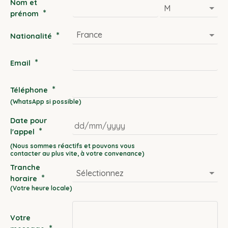
Nom et
*
prénom
*
Nationalité
*
Email
*
Téléphone
Date pour
*
l'appel
DD
slash
Tranche
MM
*
horaire
slash
YYYY
Votre