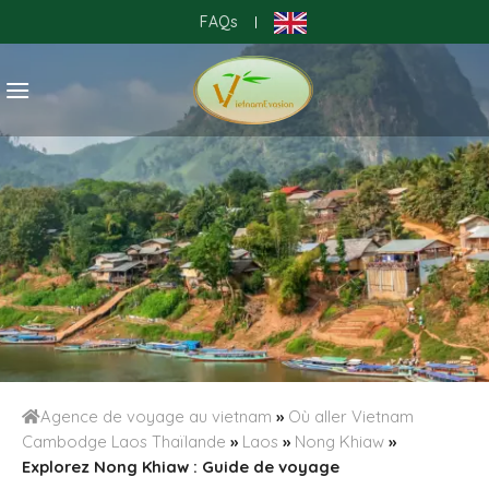
Skip
FAQs
|
to
content
Agence de voyage au vietnam
»
Où aller Vietnam
Cambodge Laos Thaïlande
»
Laos
»
Nong Khiaw
»
Explorez Nong Khiaw : Guide de voyage