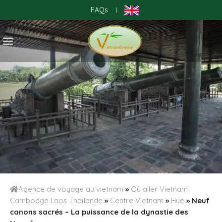
Skip
FAQs
|
to
content
Agence de voyage au vietnam
»
Où aller Vietnam
Cambodge Laos Thaïlande
»
Centre Vietnam
»
Hue
»
Neuf
canons sacrés – La puissance de la dynastie des