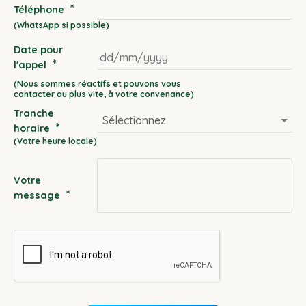
*
Téléphone
Date pour
*
l'appel
DD
slash
Tranche
MM
*
horaire
slash
YYYY
Votre
*
message