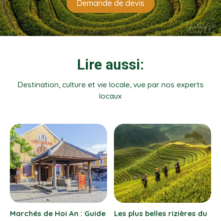
Demande de devis
Lire aussi:
Destination, culture et vie locale, vue par nos experts
locaux
 du
Kuang Si : la plus belle
Festival des lanternes de