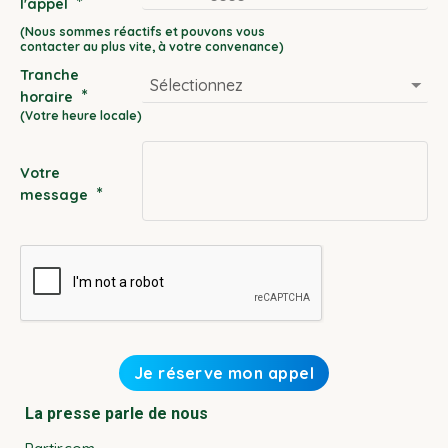
*
l'appel
DD
slash
Tranche
MM
*
horaire
slash
YYYY
Votre
*
message
La presse parle de nous