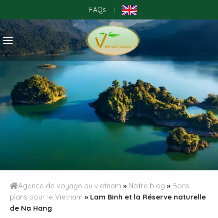
Skip
FAQs
|
to
content
Agence de voyage au vietnam
»
Notre blog
»
Bons
plans pour le Vietnam
»
Lam Binh et la Réserve naturelle
de Na Hang