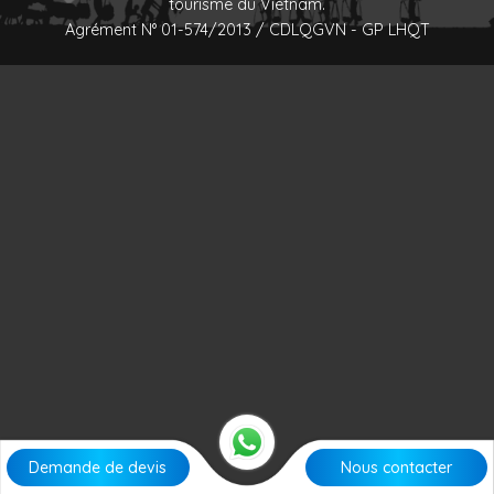
tourisme du Vietnam.
Agrément N° 01-574/2013 / CDLQGVN - GP LHQT
Demande de devis
Nous contacter